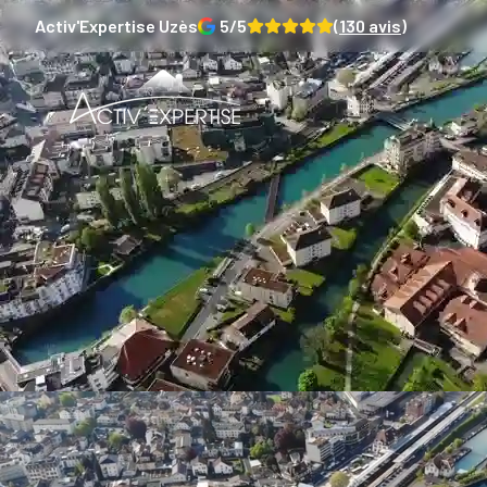
Activ'Expertise
Uzès
5
/5
(
130
avis)