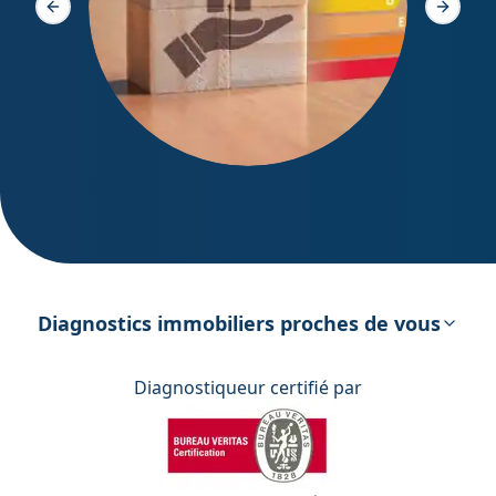
Slide précédente
Slide s
DPE – Diagnostic de Performance
énergétique
Diagnostics immobiliers proches de vous
Diagnostiqueur certifié par